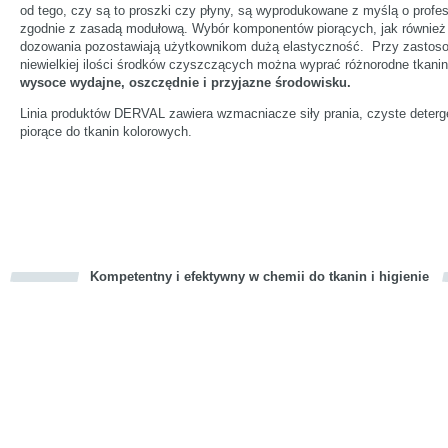
od tego, czy są to proszki czy płyny, są wyprodukowane z myślą o profes
zgodnie z zasadą modułową. Wybór komponentów piorących, jak równie
dozowania pozostawiają użytkownikom dużą elastyczność. Przy zastoso
niewielkiej ilości środków czyszczących można wyprać różnorodne tkani
wysoce wydajne, oszczędnie i przyjazne środowisku.
Linia produktów DERVAL zawiera wzmacniacze siły prania, czyste deterge
piorące do tkanin kolorowych.
Kompetentny i efektywny w chemii do tkanin i higienie
cious
d