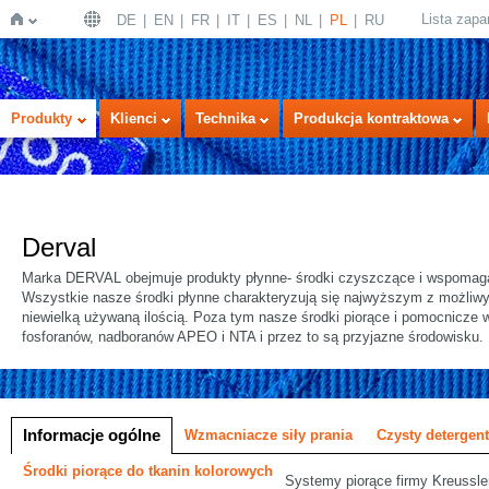
Lista zap
DE
EN
FR
IT
ES
NL
PL
RU
Strona
Produkty
Klienci
Technika
Produkcja kontraktowa
Derval
Marka DERVAL obejmuje produkty płynne- środki czyszczące i wspomagaj
Wszystkie nasze środki płynne charakteryzują się najwyższym z możliwy
niewielką używaną ilością. Poza tym nasze środki piorące i pomocnicze 
główna
fosforanów, nadboranów APEO i NTA i przez to są przyjazne środowisku.
a
Informacje ogólne
Wzmacniacze siły prania
Czysty detergent
Środki piorące do tkanin kolorowych
Systemy piorące firmy Kreussler