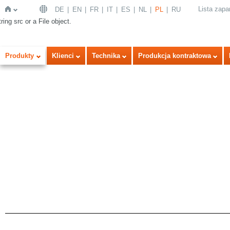
Lista zap
DE
EN
FR
IT
ES
NL
PL
RU
ring src or a File object.
Strona
Produkty
Klienci
Technika
Produkcja kontraktowa
główna
a