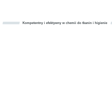
Kompetentny i efektywny w chemii do tkanin i higienie
cious
d