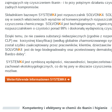
zajmujących się czyszczeniem tkanin - i to przy potężnym działaniu czy
żadnych kompromisów.
Składnikiem bazowym SYSTEM
K
4 jest rozpuszczalnik SOLVON
K
4. SO
się w swoich właściwościach wyraźnie od konwencjonalnych rozpuszczal
czyszczenia chemicznego. SOLVON
K
4 jest bezhalogenowym, organicz
rozpuszczalnikiem o czystości ponad 99% i doskonałą wydajnością czys
Dzięki temu, że nie zawiera substancji niebezpiecznych (zgodnie z rozp
CLP) ew. korzystnej klasyfikacji (według globalnie zharmonizowanego 
został szybko zaakceptowany przez pracowników, klientów, dzierżawców 
SOLVON
K
4 jest do tego biodegradowalny oraz przetestowany dermatolog
Bardzo dobry“.
SYSTEM
K
4 jest symbiozą wydajności, niezawodności, bezpieczeństwa 
zachowań ekotoksygologicznych, co do tej pory w obszarze czyszczenia t
możliwe.
Weiterführende Informationen SYSTEMK4
Kompetentny i efektywny w chemii do tkanin i higienie