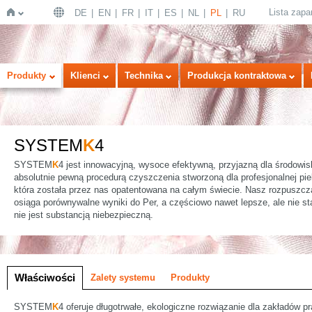
Lista zap
DE
EN
FR
IT
ES
NL
PL
RU
Strona
Produkty
Klienci
Technika
Produkcja kontraktowa
SYSTEM
K
4
SYSTEM
K
4 jest innowacyjną, wysoce efektywną, przyjazną dla środowis
absolutnie pewną procedurą czyszczenia stworzoną dla profesjonalnej piel
która została przez nas opatentowana na całym świecie. Nasz rozpusz
osiąga porównywalne wyniki do Per, a częściowo nawet lepsze, ale nie st
główna
nie jest substancją niebezpieczną.
a
Właściwości
Zalety systemu
Produkty
SYSTEM
K
4 oferuje długotrwałe, ekologiczne rozwiązanie dla zakładów p