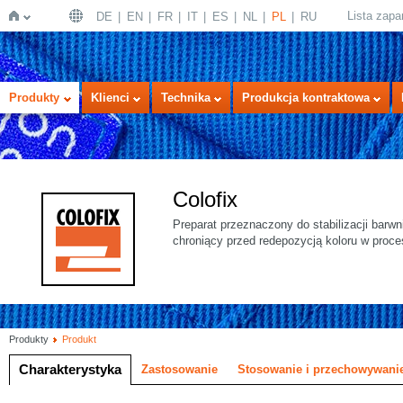
Lista zap
DE
EN
FR
IT
ES
NL
PL
RU
Strona
Produkty
Klienci
Technika
Produkcja kontraktowa
Colofix
Preparat przeznaczony do stabilizacji barwn
chroniący przed redepozycją koloru w proces
główna
Produkty
Produkt
Charakterystyka
Zastosowanie
Stosowanie i przechowywani