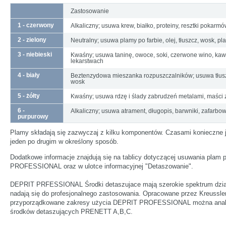
Zastosowanie
1 - czerwony
Alkaliczny; usuwa krew, białko, proteiny, resztki pokarmó
2 - zielony
Neutralny; usuwa plamy po farbie, olej, tłuszcz, wosk, p
3 - niebieski
Kwaśny; usuwa taninę, owoce, soki, czerwone wino, kawę
lekarstwach
4 - biały
Beztenzydowa mieszanka rozpuszczalników; usuwa tłuszcz
wosk
5 - żółty
Kwaśny; usuwa rdzę i ślady zabrudzeń metalami, maści z 
6 -
Alkaliczny; usuwa atrament, długopis, barwniki, zafarbo
purpurowy
Plamy składają się zazwyczaj z kilku komponentów. Czasami konieczne j
jeden po drugim w określony sposób.
Dodatkowe informacje znajdują się na tablicy dotyczącej usuwania pla
PROFESSIONAL oraz w ulotce informacyjnej "Detaszowanie".
DEPRIT PRFESSIONAL Środki detaszujace mają szerokie spektrum dział
nadają się do profesjonalnego zastosowania. Opracowane przez Kreussler
przyporządkowane zakresy użycia DEPRIT PROFESSIONAL można analo
środków detaszujących PRENETT A,B,C.