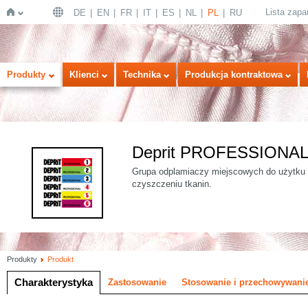
Lista zap
DE
EN
FR
IT
ES
NL
PL
RU
Strona
Produkty
Klienci
Technika
Produkcja kontraktowa
Deprit PROFESSIONA
Grupa odplamiaczy miejscowych do użytku 
czyszczeniu tkanin.
główna
Produkty
Produkt
Charakterystyka
Zastosowanie
Stosowanie i przechowywani