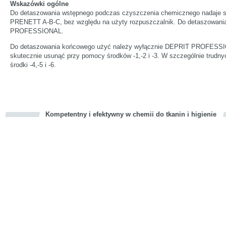
Wskazówki ogólne
Do detaszowania wstępnego podczas czyszczenia chemicznego nadaje s
PRENETT A-B-C, bez względu na użyty rozpuszczalnik. Do detaszowani
PROFESSIONAL.
Do detaszowania końcowego użyć należy wyłącznie DEPRIT PROFESSIO
skutecznie usunąć przy pomocy środków -1,-2 i -3. W szczególnie trudn
środki -4,-5 i -6.
Kompetentny i efektywny w chemii do tkanin i higienie
cious
d