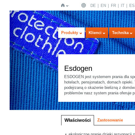
DE
EN
FR
IT
ES
Strona
Produkty
Klienci
Technika
Esdogen
ESDOGEN jest systemem prania dla spe
hotelach, pensjonatach, domach opieki. 
podejrzaną o skażenie bielizną z domów
główna
problemów nasz system prania oferuje p
Wersja obrazowa
Listy
Właściwości
Zastosowanie
ekologiczne pranie dzięki rezygnacji z