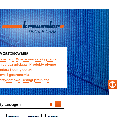
y zastosowania
detergent
Wzmacniacze siły prania
ie / dezynfekcja
Produkty płynne
niora i domy opieki
stwo i gastronomia
 przydomowe
Usługi pralnicze
ty Esdogen