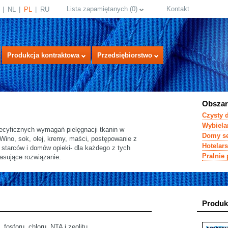
Lista zapamiętanych
(
0
)
Kontakt
NL
PL
RU
Produkcja kontraktowa
Przedsiębiorstwo
Obszar
Czysty 
Wybielan
cyficznych wymagań pielęgnacji tkanin w
Domy se
Wino, sok, olej, kremy, maści, postępowanie z
Hotelar
 starców i domów opieki- dla każdego z tych
Pralnie
asujące rozwiązanie.
select language
Produk
 fosforu, chloru, NTA i zeolitu,