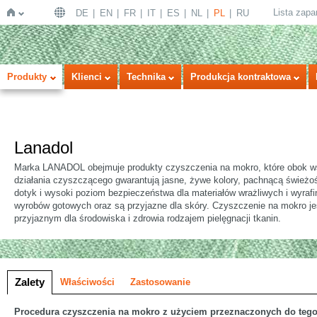
Lista zap
DE
EN
FR
IT
ES
NL
PL
RU
Strona
Produkty
Klienci
Technika
Produkcja kontraktowa
Lanadol
Marka LANADOL obejmuje produkty czyszczenia na mokro, które obok w
działania czyszczącego gwarantują jasne, żywe kolory, pachnącą świeżo
dotyk i wysoki poziom bezpieczeństwa dla materiałów wrażliwych i wyraf
wyrobów gotowych oraz są przyjazne dla skóry. Czyszczenie na mokro jes
główna
przyjaznym dla środowiska i zdrowia rodzajem pielęgnacji tkanin.
a
Zalety
Właściwości
Zastosowanie
Procedura czyszczenia na mokro z użyciem przeznaczonych do teg