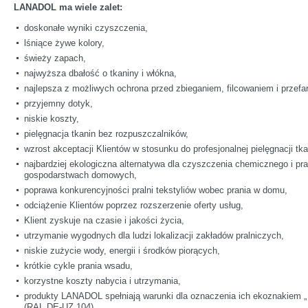
LANADOL ma wiele zalet:
doskonałe wyniki czyszczenia,
lśniące żywe kolory,
świeży zapach,
najwyższa dbałość o tkaniny i włókna,
najlepsza z możliwych ochrona przed zbieganiem, filcowaniem i przef
przyjemny dotyk,
niskie koszty,
pielęgnacja tkanin bez rozpuszczalników,
wzrost akceptacji Klientów w stosunku do profesjonalnej pielęgnacji tka
najbardziej ekologiczna alternatywa dla czyszczenia chemicznego i pr
gospodarstwach domowych,
poprawa konkurencyjności pralni tekstyliów wobec prania w domu,
odciążenie Klientów poprzez rozszerzenie oferty usług,
Klient zyskuje na czasie i jakości życia,
utrzymanie wygodnych dla ludzi lokalizacji zakładów pralniczych,
niskie zużycie wody, energii i środków piorących,
krótkie cykle prania wsadu,
korzystne koszty nabycia i utrzymania,
produkty LANADOL spełniają warunki dla oznaczenia ich ekoznakiem „ B
(RAL DE-UZ 104).