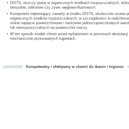
DISTIL niszczy pianę w organicznych środkach rozpuszczalnych, która
tensydów, silikonów czy żywic węglowo-fluorowych.
Komponent odpieniający zawarty w środku DISTIL skutecznie usuwa p
organicznych środków rozpuszczalnych, w szczególności w nadchloroe
niskie napięcie powierzchniowe i tworzenie jednocząsteczkowych war
lub nierozpuszczalnych na powierzchni cieczy.
W ten sposób środek chroni przed wykipieniem w procesach destylacji 
mechanicznie przesuwanych kąpielach.
Kompetentny i efektywny w chemii do tkanin i higienie
cious
d