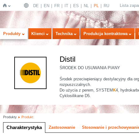
Lista zap
DE
EN
FR
IT
ES
NL
PL
RU
Strona
Produkty
Klienci
Technika
Produkcja kontraktowa
Distil
ŚRODEK DO USUWANIA PIANY
Środek przeciwpieniący destylacyjny dla o
rozpuszczalnych.
Do użycia z perem, SYSTEM
K
4, hydrokarb
główna
Cyklosilikane D5.
Produkty
Produkt
Charakterystyka
Zastosowanie
Stosowanie i przechowywani