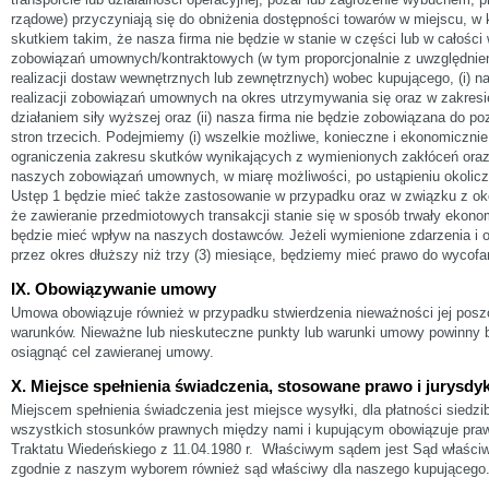
rządowe) przyczyniają się do obniżenia dostępności towarów w miejscu, w
skutkiem takim, że nasza firma nie będzie w stanie w części lub w całości
zobowiązań umownych/kontraktowych (w tym proporcjonalnie z uwzględnie
realizacji dostaw wewnętrznych lub zewnętrznych) wobec kupującego, (i) na
realizacji zobowiązań umownych na okres utrzymywania się oraz w zakres
działaniem siły wyższej oraz (ii) nasza firma nie będzie zobowiązana do p
stron trzecich. Podejmiemy (i) wszelkie możliwe, konieczne i ekonomicznie
ograniczenia zakresu skutków wynikających z wymienionych zakłóceń oraz 
naszych zobowiązań umownych, w miarę możliwości, po ustąpieniu okoliczn
Ustęp 1 będzie mieć także zastosowanie w przypadku oraz w związku z okol
że zawieranie przedmiotowych transakcji stanie się w sposób trwały ekonom
będzie mieć wpływ na naszych dostawców. Jeżeli wymienione zdarzenia i 
przez okres dłuższy niż trzy (3) miesiące, będziemy mieć prawo do wycof
IX. Obowiązywanie umowy
Umowa obowiązuje również w przypadku stwierdzenia nieważności jej posz
warunków. Nieważne lub nieskuteczne punkty lub warunki umowy powinny b
osiągnąć cel zawieranej umowy.
X. Miejsce spełnienia świadczenia, stosowane prawo i jurysdy
Miejscem spełnienia świadczenia jest miejsce wysyłki, dla płatności siedzi
wszystkich stosunków prawnych między nami i kupującym obowiązuje pra
Traktatu Wiedeńskiego z 11.04.1980 r. Właściwym sądem jest Sąd właściwy
zgodnie z naszym wyborem również sąd właściwy dla naszego kupującego