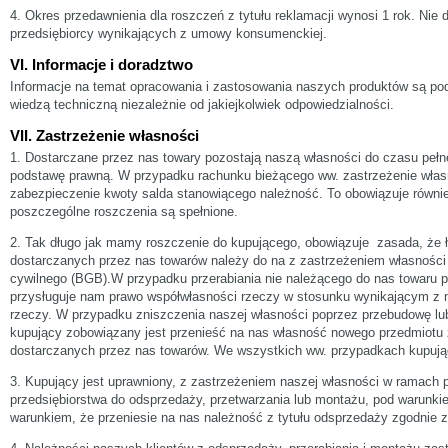
4. Okres przedawnienia dla roszczeń z tytułu reklamacji wynosi 1 rok. Nie 
przedsiębiorcy wynikających z umowy konsumenckiej.
VI. Informacje i doradztwo
Informacje na temat opracowania i zastosowania naszych produktów są po
wiedzą techniczną niezależnie od jakiejkolwiek odpowiedzialności.
VII. Zastrzeżenie własności
1. Dostarczane przez nas towary pozostają naszą własności do czasu pełne
podstawę prawną. W przypadku rachunku bieżącego ww. zastrzeżenie włas
zabezpieczenie kwoty salda stanowiącego należność. To obowiązuje równi
poszczególne roszczenia są spełnione.
2. Tak długo jak mamy roszczenie do kupującego, obowiązuje zasada, że ł
dostarczanych przez nas towarów należy do na z zastrzeżeniem własności
cywilnego (BGB).W przypadku przerabiania nie należącego do nas towaru
przysługuje nam prawo współwłasności rzeczy w stosunku wynikającym z 
rzeczy. W przypadku zniszczenia naszej własności poprzez przebudowę lub
kupujący zobowiązany jest przenieść na nas własność nowego przedmiotu 
dostarczanych przez nas towarów. We wszystkich ww. przypadkach kupując
3. Kupujący jest uprawniony, z zastrzeżeniem naszej własności w ramach
przedsiębiorstwa do odsprzedaży, przetwarzania lub montażu, pod warunkie
warunkiem, że przeniesie na nas należność z tytułu odsprzedaży zgodnie z V