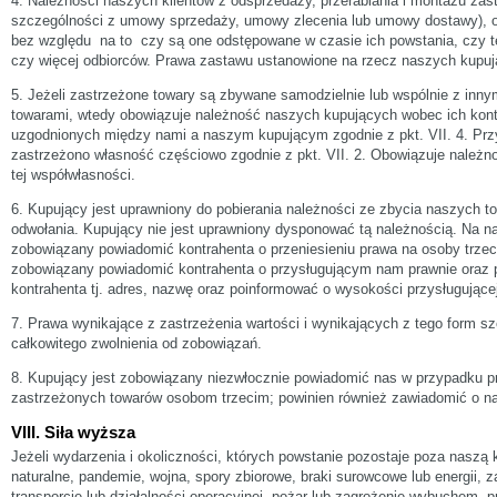
4. Należności naszych klientów z odsprzedaży, przerabiania i montażu za
szczególności z umowy sprzedaży, umowy zlecenia lub umowy dostawy), ob
bez względu na to czy są one odstępowane w czasie ich powstania, czy 
czy więcej odbiorców. Prawa zastawu ustanowione na rzecz naszych kupu
5. Jeżeli zastrzeżone towary są zbywane samodzielnie lub wspólnie z inny
towarami, wtedy obowiązuje należność naszych kupujących wobec ich kon
uzgodnionych między nami a naszym kupującym zgodnie z pkt. VII. 4. Przy
zastrzeżono własność częściowo zgodnie z pkt. VII. 2. Obowiązuje należn
tej współwłasności.
6. Kupujący jest uprawniony do pobierania należności ze zbycia naszych 
odwołania. Kupujący nie jest uprawniony dysponować tą należnością. Na n
zobowiązany powiadomić kontrahenta o przeniesieniu prawa na osoby trzec
zobowiązany powiadomić kontrahenta o przysługującym nam prawnie oraz 
kontrahenta tj. adres, nazwę oraz poinformować o wysokości przysługującej
7. Prawa wynikające z zastrzeżenia wartości i wynikających z tego form s
całkowitego zwolnienia od zobowiązań.
8. Kupujący jest zobowiązany niezwłocznie powiadomić nas w przypadku p
zastrzeżonych towarów osobom trzecim; powinien również zawiadomić o na
VIII. Siła wyższa
Jeżeli wydarzenia i okoliczności, których powstanie pozostaje poza naszą ko
naturalne, pandemie, wojna, spory zbiorowe, braki surowcowe lub energii, 
transporcie lub działalności operacyjnej, pożar lub zagrożenie wybuchem, 