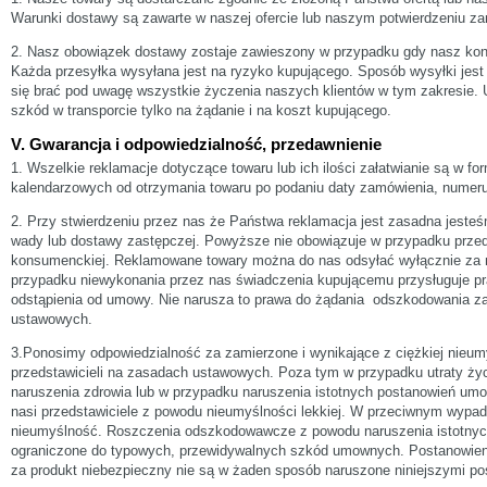
Warunki dostawy są zawarte w naszej ofercie lub naszym potwierdzeniu z
2. Nasz obowiązek dostawy zostaje zawieszony w przypadku gdy nasz kont
Każda przesyłka wysyłana jest na ryzyko kupującego. Sposób wysyłki jes
się brać pod uwagę wszystkie życzenia naszych klientów w tym zakresie.
szkód w transporcie tylko na żądanie i na koszt kupującego.
V. Gwarancja i odpowiedzialność, przedawnienie
1. Wszelkie reklamacje dotyczące towaru lub ich ilości załatwianie są w fo
kalendarzowych od otrzymania towaru po podaniu daty zamówienia, numer
2. Przy stwierdzeniu przez nas że Państwa reklamacja jest zasadna jeste
wady lub dostawy zastępczej. Powyższe nie obowiązuje w przypadku prze
konsumenckiej. Reklamowane towary można do nas odsyłać wyłącznie za
przypadku niewykonania przez nas świadczenia kupującemu przysługuje pr
odstąpienia od umowy. Nie narusza to prawa do żądania odszkodowania z
ustawowych.
3.Ponosimy odpowiedzialność za zamierzone i wynikające z ciężkiej nieum
przedstawicieli na zasadach ustawowych. Poza tym w przypadku utraty życ
naruszenia zdrowia lub w przypadku naruszenia istotnych postanowień u
nasi przedstawiciele z powodu nieumyślności lekkiej. W przeciwnym wypa
nieumyślność. Roszczenia odszkodowawcze z powodu naruszenia istotny
ograniczone do typowych, przewidywalnych szkód umownych. Postanowieni
za produkt niebezpieczny nie są w żaden sposób naruszone niniejszymi po