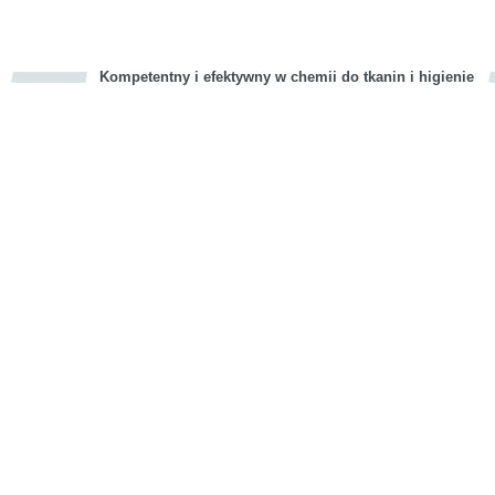
Kompetentny i efektywny w chemii do tkanin i higienie
cious
d