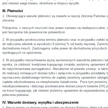
jest również waga towaru, określona w miejscu wysyłki.
III. Płatności
1. Obowiązujące warunki płatności są zawarte w naszej złożonej Państwu o
zlecenia.
Potrącenia z naszych roszczeń oraz prawo zastawu są niedopuszczalne, 
jest bezsporne lub prawomocnie potwierdzon.
2. W przypadku przekroczenia terminu płatności oraz w przypadku zwłoki w
do naliczania odsetek w wysokości 8 (ośmiu) % od kwoty bazowej. Zastrz
dochodzenia innych Zastrzegamy sobie prawo do dochodzenia przyszłyc
wynikających ze opóźnienia.
3. W przypadku niezachowania wyżej wymienionych warunków płatności lu
wynika, że zdolność kredytowa kupującego zmalała, jesteśmy uprawnieni 
do natychmiastowej wymagalności..Niezależnie od powodu zmiany; w taki
do realizacji istniejących dostaw tylko i wyłącznie w przypadku przedpłaty 
wyznaczeniu dodatkowego terminu do zapłaty jesteśmy uprawnieni odstąpi
zapłatę odszkodowania za niewykonanie świadczenia. Poza tym jesteśmy 
nieodsprzedawania i dalszego przetwarzania dostarczanych towarów (VII) j
na koszt kupującego, jak również jesteśmy uprawnieni do wypowiedzenia zgo
polecenia pobrania.
IV. Warunki dostawy, wysyłka i ubezpieczenie
1. Nasze towary są dostarczane zgodnie ze złożoną Państwu ofertą lub na