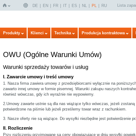
Lista zap
DE
EN
FR
IT
ES
NL
PL
RU
Strona
Produkty
Klienci
Technika
Produkcja kontraktowa
OWU (Ogólne Warunki Umów)
Warunki sprzedaży towarów i usług
I. Zawarcie umowy i treść umowy
1. Nasza firma zawiera umowy z przedsiębiorcami wyłącznie na poniższych 
zawarto innej umowy w formie pisemnej. Warunki zakupu naszych kontrahe
główna
również wówczas, gdy ich wyraźnie nie wypowiemy.
2.Umowy zawarte ustnie są dla nas wiążące tylko wówczas, jeżeli zostaną
potwierdzone na piśmie lub jeżeli prześlemy towar wraz z rachunkiem.
3. Nasze oferty nie są wiążące. Do wysyłki niezbędne jest potwierdzenie p
II. Rozliczenie
Przy rozliczeniu przyjmowane są ceny obowiązujące w dniu wysyłki powię