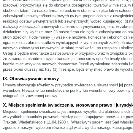
rządowe) przyczyniają się do obniżenia dostępności towarów w miejscu, w
skutkiem takim, że nasza firma nie będzie w stanie w części lub w całości
zobowiązań umownych/kontraktowych (w tym proporcjonalnie z uwzględnie
realizacji dostaw wewnętrznych lub zewnętrznych) wobec kupującego, (i) na
realizacji zobowiązań umownych na okres utrzymywania się oraz w zakres
działaniem siły wyższej oraz (ii) nasza firma nie będzie zobowiązana do p
stron trzecich. Podejmiemy (i) wszelkie możliwe, konieczne i ekonomicznie
ograniczenia zakresu skutków wynikających z wymienionych zakłóceń oraz 
naszych zobowiązań umownych, w miarę możliwości, po ustąpieniu okoliczn
Ustęp 1 będzie mieć także zastosowanie w przypadku oraz w związku z okol
że zawieranie przedmiotowych transakcji stanie się w sposób trwały ekonom
będzie mieć wpływ na naszych dostawców. Jeżeli wymienione zdarzenia i 
przez okres dłuższy niż trzy (3) miesiące, będziemy mieć prawo do wycof
IX. Obowiązywanie umowy
Umowa obowiązuje również w przypadku stwierdzenia nieważności jej posz
warunków. Nieważne lub nieskuteczne punkty lub warunki umowy powinny b
osiągnąć cel zawieranej umowy.
X. Miejsce spełnienia świadczenia, stosowane prawo i jurysdy
Miejscem spełnienia świadczenia jest miejsce wysyłki, dla płatności siedzi
wszystkich stosunków prawnych między nami i kupującym obowiązuje pra
Traktatu Wiedeńskiego z 11.04.1980 r. Właściwym sądem jest Sąd właściwy
zgodnie z naszym wyborem również sąd właściwy dla naszego kupującego