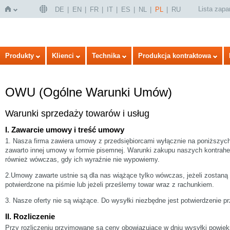
Lista zap
DE
EN
FR
IT
ES
NL
PL
RU
Strona
Produkty
Klienci
Technika
Produkcja kontraktowa
OWU (Ogólne Warunki Umów)
Warunki sprzedaży towarów i usług
I. Zawarcie umowy i treść umowy
1. Nasza firma zawiera umowy z przedsiębiorcami wyłącznie na poniższych 
zawarto innej umowy w formie pisemnej. Warunki zakupu naszych kontrahe
główna
również wówczas, gdy ich wyraźnie nie wypowiemy.
2.Umowy zawarte ustnie są dla nas wiążące tylko wówczas, jeżeli zostaną
potwierdzone na piśmie lub jeżeli prześlemy towar wraz z rachunkiem.
3. Nasze oferty nie są wiążące. Do wysyłki niezbędne jest potwierdzenie p
II. Rozliczenie
Przy rozliczeniu przyjmowane są ceny obowiązujące w dniu wysyłki powię