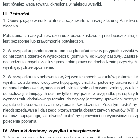
jest również waga towaru, określona w miejscu wysyłki.
III. Płatności
1. Obowiązujące warunki płatności są zawarte w naszej złożonej Państwu o
zlecenia.
Potrącenia z naszych roszczeń oraz prawo zastawu są niedopuszczalne, 
jest bezsporne lub prawomocnie potwierdzon.
2. W przypadku przekroczenia terminu płatności oraz w przypadku zwłoki w
do naliczania odsetek w wysokości 8 (ośmiu) % od kwoty bazowej. Zastrz
dochodzenia innych Zastrzegamy sobie prawo do dochodzenia przyszłyc
wynikających ze opóźnienia.
3. W przypadku niezachowania wyżej wymienionych warunków płatności lu
wynika, że zdolność kredytowa kupującego zmalała, jesteśmy uprawnieni 
do natychmiastowej wymagalności..Niezależnie od powodu zmiany; w taki
do realizacji istniejących dostaw tylko i wyłącznie w przypadku przedpłaty 
wyznaczeniu dodatkowego terminu do zapłaty jesteśmy uprawnieni odstąpi
zapłatę odszkodowania za niewykonanie świadczenia. Poza tym jesteśmy 
nieodsprzedawania i dalszego przetwarzania dostarczanych towarów (VII) j
na koszt kupującego, jak również jesteśmy uprawnieni do wypowiedzenia zgo
polecenia pobrania.
IV. Warunki dostawy, wysyłka i ubezpieczenie
1. Nasze towary są dostarczane zgodnie ze złożoną Państwu ofertą lub na