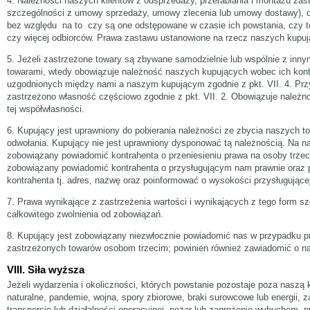
4. Należności naszych klientów z odsprzedaży, przerabiania i montażu za
szczególności z umowy sprzedaży, umowy zlecenia lub umowy dostawy), ob
bez względu na to czy są one odstępowane w czasie ich powstania, czy 
czy więcej odbiorców. Prawa zastawu ustanowione na rzecz naszych kupu
5. Jeżeli zastrzeżone towary są zbywane samodzielnie lub wspólnie z inny
towarami, wtedy obowiązuje należność naszych kupujących wobec ich kon
uzgodnionych między nami a naszym kupującym zgodnie z pkt. VII. 4. Przy
zastrzeżono własność częściowo zgodnie z pkt. VII. 2. Obowiązuje należn
tej współwłasności.
6. Kupujący jest uprawniony do pobierania należności ze zbycia naszych 
odwołania. Kupujący nie jest uprawniony dysponować tą należnością. Na n
zobowiązany powiadomić kontrahenta o przeniesieniu prawa na osoby trzec
zobowiązany powiadomić kontrahenta o przysługującym nam prawnie oraz 
kontrahenta tj. adres, nazwę oraz poinformować o wysokości przysługującej
7. Prawa wynikające z zastrzeżenia wartości i wynikających z tego form s
całkowitego zwolnienia od zobowiązań.
8. Kupujący jest zobowiązany niezwłocznie powiadomić nas w przypadku p
zastrzeżonych towarów osobom trzecim; powinien również zawiadomić o na
VIII. Siła wyższa
Jeżeli wydarzenia i okoliczności, których powstanie pozostaje poza naszą ko
naturalne, pandemie, wojna, spory zbiorowe, braki surowcowe lub energii, 
transporcie lub działalności operacyjnej, pożar lub zagrożenie wybuchem, 