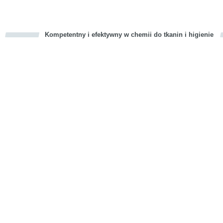
Kompetentny i efektywny w chemii do tkanin i higienie
cious
d