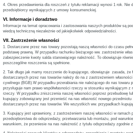
4. Okres przedawnienia dla roszczeń z tytułu reklamacji wynosi 1 rok. Nie 
przedsiębiorcy wynikających z umowy konsumenckiej.
VI. Informacje i doradztwo
Informacje na temat opracowania i zastosowania naszych produktów są po
wiedzą techniczną niezależnie od jakiejkolwiek odpowiedzialności.
VII. Zastrzeżenie własności
1. Dostarczane przez nas towary pozostają naszą własności do czasu pełne
podstawę prawną. W przypadku rachunku bieżącego ww. zastrzeżenie włas
zabezpieczenie kwoty salda stanowiącego należność. To obowiązuje równi
poszczególne roszczenia są spełnione.
2. Tak długo jak mamy roszczenie do kupującego, obowiązuje zasada, że ł
dostarczanych przez nas towarów należy do na z zastrzeżeniem własności
cywilnego (BGB).W przypadku przerabiania nie należącego do nas towaru
przysługuje nam prawo współwłasności rzeczy w stosunku wynikającym z 
rzeczy. W przypadku zniszczenia naszej własności poprzez przebudowę lub
kupujący zobowiązany jest przenieść na nas własność nowego przedmiotu 
dostarczanych przez nas towarów. We wszystkich ww. przypadkach kupując
3. Kupujący jest uprawniony, z zastrzeżeniem naszej własności w ramach
przedsiębiorstwa do odsprzedaży, przetwarzania lub montażu, pod warunkie
warunkiem, że przeniesie na nas należność z tytułu odsprzedaży zgodnie z V