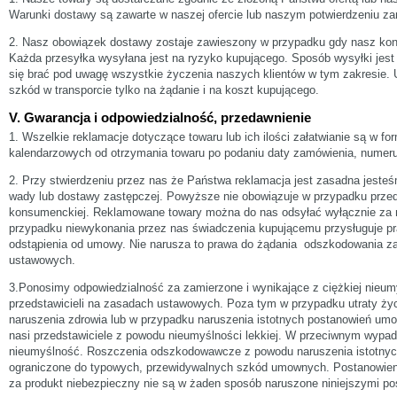
Warunki dostawy są zawarte w naszej ofercie lub naszym potwierdzeniu z
2. Nasz obowiązek dostawy zostaje zawieszony w przypadku gdy nasz kont
Każda przesyłka wysyłana jest na ryzyko kupującego. Sposób wysyłki jes
się brać pod uwagę wszystkie życzenia naszych klientów w tym zakresie.
szkód w transporcie tylko na żądanie i na koszt kupującego.
V. Gwarancja i odpowiedzialność, przedawnienie
1. Wszelkie reklamacje dotyczące towaru lub ich ilości załatwianie są w fo
kalendarzowych od otrzymania towaru po podaniu daty zamówienia, numer
2. Przy stwierdzeniu przez nas że Państwa reklamacja jest zasadna jeste
wady lub dostawy zastępczej. Powyższe nie obowiązuje w przypadku prze
konsumenckiej. Reklamowane towary można do nas odsyłać wyłącznie za
przypadku niewykonania przez nas świadczenia kupującemu przysługuje pr
odstąpienia od umowy. Nie narusza to prawa do żądania odszkodowania z
ustawowych.
3.Ponosimy odpowiedzialność za zamierzone i wynikające z ciężkiej nieum
przedstawicieli na zasadach ustawowych. Poza tym w przypadku utraty życ
naruszenia zdrowia lub w przypadku naruszenia istotnych postanowień u
nasi przedstawiciele z powodu nieumyślności lekkiej. W przeciwnym wypa
nieumyślność. Roszczenia odszkodowawcze z powodu naruszenia istotny
ograniczone do typowych, przewidywalnych szkód umownych. Postanowieni
za produkt niebezpieczny nie są w żaden sposób naruszone niniejszymi po