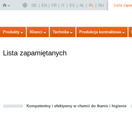
Lista zap
DE
EN
FR
IT
ES
NL
PL
RU
Strona
Produkty
Klienci
Technika
Produkcja kontraktowa
Lista zapamiętanych
główna
Kompetentny i efektywny w chemii do tkanin i higienie
cious
d