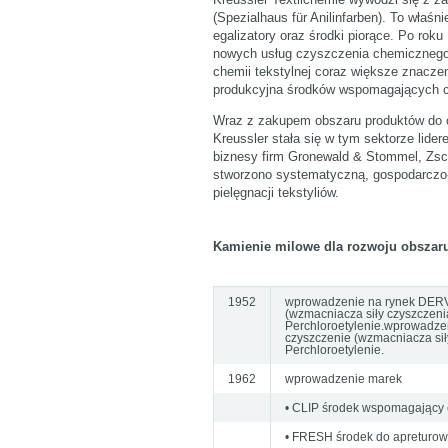
(Spezialhaus für Anilinfarben). To właśn
egalizatory oraz środki piorące. Po roku
nowych usług czyszczenia chemicznego
chemii tekstylnej coraz większe znacz
produkcyjna środków wspomagających c
Wraz z zakupem obszaru produktów do c
Kreussler stała się w tym sektorze lide
biznesy firm Gronewald & Stommel, Z
stworzono systematyczną, gospodarczo
pielęgnacji tekstyliów.
Kamienie milowe dla rozwoju obszaru
1952
wprowadzenie na rynek DERV
(wzmacniacza siły czyszczen
Perchloroetylenie.wprowadz
czyszczenie (wzmacniacza si
Perchloroetylenie.
1962
wprowadzenie marek
• CLIP środek wspomagający 
• FRESH środek do apreturow