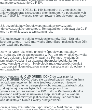
gającego czyszczenie CLIP EM.
 129 (adsorpcja) i DE 31 11 149: koncentrat do zmniejszania
praniu wodnym oraz czyszczenia chemicznego. Na podstawie tych
ęto CLIP SORBA i wysoce skoncentrowany środek wspomagający
 158: dezynfekujący środek wspomagający czyszczenie
) do czyszczenia chemicznego. Ten patent jest podstawą dla CLIP
ony na rynek jeszcze w tym samym roku.
711: zastosowanie polidialkylcyklosiloksanów (D3 – D6) jako
ia chemicznego – dziś znany jako GreenEarth (cyklosiloksan D5).
go rozwijania patentu.
any na rynek jako wielofunkcyjny środek wspomagający
a: nadający się do zastosowania w Per, ale zoptymalizowany dla
w KWL osiągana jest porównywalna z Per moc i wydajność
nymi właściwościami są aktywna absorpcja (pochłanianie)
ązków kompleksowych, mikrobiologiczna skuteczność również
 z rozpuszczalnikiem obszarów maszyn czyszczących do ochrony
iem zapachów.
wnego koncentratu CLIP GREEN CONC do czyszczenia
ad CLIP GREEN CONC udało się działowi badań i rozwoju firmy
ować całkiem nowe kombinacje środków powierzchniowo –
 i Per. Dzięki temu osiągnięto w obu rozpuszczalnikach taką
, jakiej do tej pory nie było. Ta kombinacja środków
różnia się tym, że zarówno w KWL, jak i w Per tworzy stabilne
zwiększono efektywność usuwania rozpuszczalnych w wodzie
czyszczeniu chemicznym jest całkowicie nowy. Jednocześnie
ona delikatnych tkanin z wełny oraz jedwabiu.
owacja firmy Kreussler na ExpoDetergo w Mediolanie. Dzięki