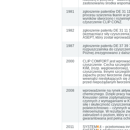
zastosowaniu środka wspoma
1981
zgłoszenie patentów DE 31 11
procesu szarzenia tkanin w 
wyników stworzono i rozwini
czyszczenie CLIP CONZ.
1982
zgłoszenie patentu DE 31 11
(wzmacniacz siły czyszczenia
ASEPT, który został wprowadz
1987
zgłoszenie patentu DE 37 39 
rozpuszczalnika do czyszczen
Późnej zrezygnowano z dalsze
2000
CLIP COMFORT jest wprowadz
czyszczenie. Cecha szczególn
KWL (rozp. węglowodorowy), 
czyszczenia. Innymi szczegól
zapachu przez tworzenie zwi
wewnątrz niestykających się
przed niepożądanym tworzen
2008
wprowadzenie na rynek akty
chemicznego. Dzięki pracy n
Kreussler celnie zoptymaliz
czynnych z wymaganiami w KWL
siłę i skuteczność czyszczenia
powierzchniowo – czynnych wy
mikroemulsje. W rezultacie 
zabrudzeń o poziom, który w 
gwarantowana jest pełna ochr
2011
SYSTEM
K
4 – przełomowa inn