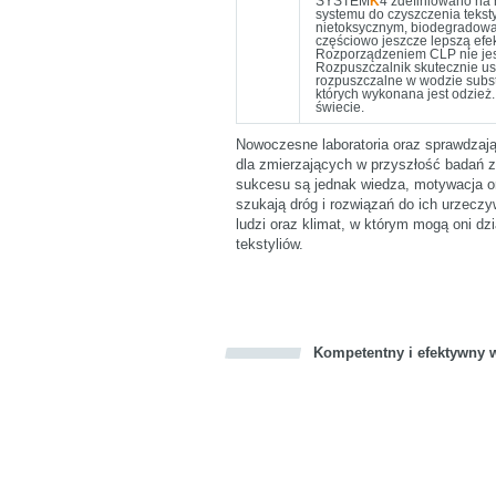
SYSTEM
K
4 zdefiniowano na 
systemu do czyszczenia tekst
nietoksycznym, biodegradow
częściowo jeszcze lepszą efek
Rozporządzeniem CLP nie jest
Rozpuszczalnik skutecznie usu
rozpuszczalne w wodzie substan
których wykonana jest odzie
świecie.
Nowoczesne laboratoria oraz sprawdzając
dla zmierzających w przyszłość badań z
sukcesu są jednak wiedza, motywacja or
szukają dróg i rozwiązań do ich urzeczy
ludzi oraz klimat, w którym mogą oni dzi
tekstyliów.
Kompetentny i efektywny w
Bookmark this on Delicious
Facebook
Twitter
Recommend