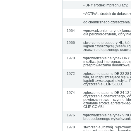
• DRY środek impregnujący;
• ACTIVAL środek do detaszo
do chemicznego czyszczenia.
1964
wprowadzenie na rynek konce
dla perchloroetylenu, który n
1966
stworzenie procedury HL, któ
kąpieli czyszczącej (nieemu
znacznie ulepszonego usuwan
1970
wprowadzenie na rynek DRY F
możliwa jest impregnacja bez
przeprowadzania dodatkowej k
1972
zgłoszenie patentu DE 22 28 
tym, że rozpuszczające się 
kąpieli czyszczącej tekstyli
czyszczenie CLIP SOLO.
1974
zgłoszenie patentu DE 24 12 
czyszczenia chemicznego, któ
powierzchniowo – czynne, któ
działanie środka apreterskie
CLIP COMBI.
1976
wprowadzenie na rynek VINOY 
brudoodpornego wykańczania
1978
stworzenie, rozwój i wprowad
roboczej z poliestru – baweł