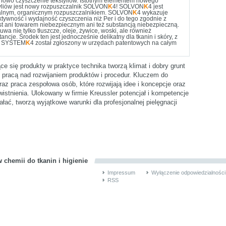
nowo czyszczenie tekstyliów. Istotnym elementem nowego
yliów jest nowy rozpuszczalnik SOLVON
K
4! SOLVON
K
4 jest
alnym, organicznym rozpuszczalnikiem. SOLVON
K
4 wykazuje
tywność i wydajność czyszczenia niż Per i do tego zgodnie z
 ani towarem niebezpiecznym ani też substancją niebezpieczną.
wa nie tylko tłuszcze, oleje, żywice, woski, ale również
cje. Środek ten jest jednocześnie delikatny dla tkanin i skóry, z
ż. SYSTEM
K
4 został zgłoszony w urzędach patentowych na całym
e się produkty w praktyce technika tworzą klimat i dobry grunt
 pracą nad rozwijaniem produktów i procedur. Kluczem do
az praca zespołowa osób, które rozwijają idee i koncepcje oraz
wistnienia. Ulokowany w firmie Kreussler potencjał i kompetencje
ałać, tworzą wyjątkowe warunki dla profesjonalnej pielęgnacji
 chemii do tkanin i higienie
Impressum
Wyłączenie odpowiedzialności
RSS