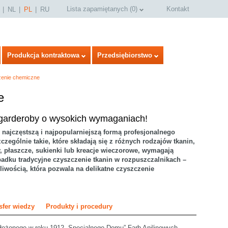
Lista zapamiętanych
(
0
)
Kontakt
NL
PL
RU
Produkcja kontraktowa
Przedsiębiorstwo
enie chemiczne
e
 garderoby o wysokich wymaganiach!
 najczęstszą i najpopularniejszą formą profesjonalnego
zczególnie takie, które składają się z różnych rodzajów tkanin,
, płaszcze, sukienki lub kreacje wieczorowe, wymagają
padku tradycyjne czyszczenie tkanin w rozpuszczalnikach –
iwością, która pozwala na delikatne czyszczenie
sfer wiedzy
Produkty i procedury
ałożonego w roku 1912 „Specjalnego Domu” Farb Anilinowych