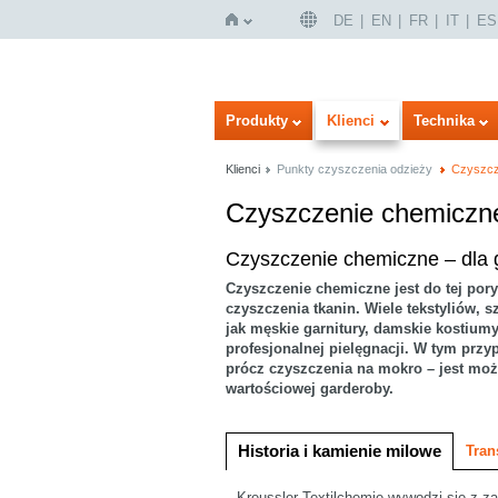
DE
EN
FR
IT
ES
Strona
Produkty
Klienci
Technika
Klienci
Punkty czyszczenia odzieży
Czyszcz
Czyszczenie chemiczn
Wersja obrazowa
Listy
Czyszczenie chemiczne – dla
Czyszczenie chemiczne jest do tej pory
czyszczenia tkanin. Wiele tekstyliów, s
jak męskie garnitury, damskie kostiumy
główna
profesjonalnej pielęgnacji. W tym przy
prócz czyszczenia na mokro – jest możl
wartościowej garderoby.
Historia i kamienie milowe
Tran
Kreussler Textilchemie wywodzi się z z