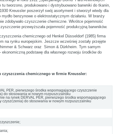
ie tu tworzono, produkowano i dystrybuowano barwniki do tkanin,
 1930 Kreussler poszerzył swój asortyment i stworzył wtedy dla
 mydło benzynowe o elektrostatycznym działaniu. W branży
enie zdobywało czyszczenie chemiczne. Wkrótce pojemność
zyszczenie przewyższała pojemność produkcyjną barwników.
zyszczenia chemicznego od Henkel Düsseldorf (1985) firma
rem na rynku europejskim. Jeszcze wcześniej zostały przejęte
schimmer & Schwarz oraz Simon & Dürkheim. Tym samym
- ekonomiczną podstawę dla własnego rozwoju środków do
select language
 czyszczenia chemicznego w firmie Kreussler:
AL PER, pierwszego środka wspomagającego czyszczenie
ia) do stosowania w nowym rozpuszczalniku
enie na rynek DERVAL PER, pierwszego środka wspomagającego
ły czyszczenia) do stosowania w nowym rozpuszczalniku
czyszczenie;
ania;