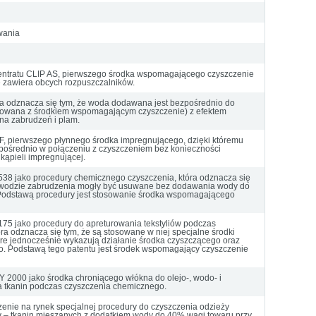
wania
ntratu CLIP AS, pierwszego środka wspomagającego czyszczenie
ie zawiera obcych rozpuszczalników.
ra odznacza się tym, że woda dodawana jest bezpośrednio do
lgowana z środkiem wspomagającym czyszczenie) z efektem
a zabrudzeń i plam.
, pierwszego płynnego środka impregnującego, dzięki któremu
pośrednio w połączeniu z czyszczeniem bez konieczności
ąpieli impregnującej.
538 jako procedury chemicznego czyszczenia, która odznacza się
w wodzie zabrudzenia mogły być usuwane bez dodawania wody do
a. Podstawą procedury jest stosowanie środka wspomagającego
175 jako procedury do apreturowania tekstyliów podczas
ra odznacza się tym, że są stosowane w niej specjalne środki
re jednocześnie wykazują działanie środka czyszczącego oraz
go. Podstawą tego patentu jest środek wspomagający czyszczenie
2000 jako środka chroniącego włókna do olejo-, wodo- i
 tkanin podczas czyszczenia chemicznego.
zenie na rynek specjalnej procedury do czyszczenia odzieży
ny – tkanin mieszanych z dodatkiem wody do 40% wagi towaru przy