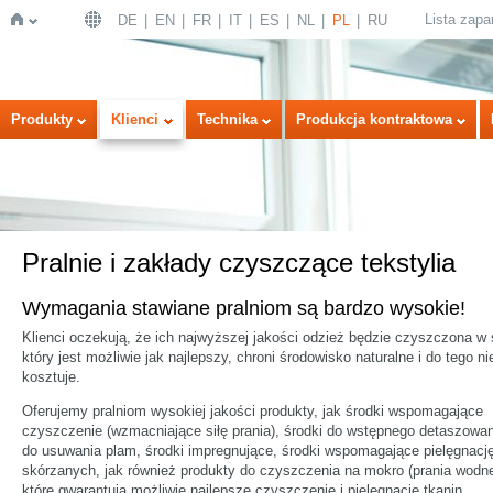
Lista zap
DE
EN
FR
IT
ES
NL
PL
RU
Strona
Produkty
Klienci
Technika
Produkcja kontraktowa
Pralnie i zakłady czyszczące tekstylia
Wymagania stawiane pralniom są bardzo wysokie!
główna
Klienci oczekują, że ich najwyższej jakości odzież będzie czyszczona w
który jest możliwie jak najlepszy, chroni środowisko naturalne i do tego ni
kosztuje.
Oferujemy pralniom wysokiej jakości produkty, jak środki wspomagające
czyszczenie (wzmacniające siłę prania), środki do wstępnego detaszowan
do usuwania plam, środki impregnujące, środki wspomagające pielęgnację
skórzanych, jak również produkty do czyszczenia na mokro (prania wodn
które gwarantują możliwie najlepsze czyszczenie i pielęgnację tkanin.