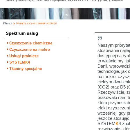
Klienci
Punkty czyszczenia odzieży
Spektrum usług
Czyszczenie chemiczne
Naszym priorytet
Czyszczenie na mokro
stosowanie najle
dostępnej na rynk
Usługi pralnicze
to właśnie my, ja
SYSTEM
K
4
Danii, wprowadz
Tkaniny specjalne
technologie, jak
na mokro, czysz
ciekłym dwutlen
(CO2) oraz D5 (G
Rzeczywiście, 
brakowało nam te
która przynosiła
efekt czyszczeni
wcześniej, gdy 
jeszcze stosując
SYSTEM
K
4 zna
rozwiązanie, któ