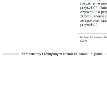
naszej firmie pew
przyszłość. Dobr
czyszczenia przy
zużyciu energii s
ze spokojem sp
przyszłość.
Michael Porsmose (Pr
Dania
Kompetentny i efektywny w chemii do tkanin i higienie
cious
d