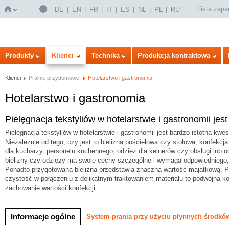
Lista zap
DE
EN
FR
IT
ES
NL
PL
RU
Strona
Produkty
Klienci
Technika
Produkcja kontraktowa
Klienci
Pralnie przydomowe
Hotelarstwo i gastronomia
Hotelarstwo i gastronomia
a
Pielęgnacja tekstyliów w hotelarstwie i gastronomii jest
Pielęgnacja tekstyliów w hotelarstwie i gastronomii jest bardzo istotną kwes
Niezależnie od tego, czy jest to bielizna pościelowa czy stołowa, konfekcja
dla kucharzy, personelu kuchennego, odzież dla kelnerów czy obsługi lub o
główna
bielizny czy odzieży ma swoje cechy szczególne i wymaga odpowiedniego, 
Ponadto przygotowana bielizna przedstawia znaczną wartość majątkową. Pro
czystość w połączeniu z delikatnym traktowaniem materiału to podwójna ko
zachowanie wartości konfekcji.
Informacje ogólne
System prania przy użyciu płynnych środ