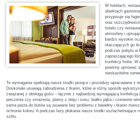
W hotelach, restau
obiektach gastron
przypisuje się higi
oraz oszczędności
hotelu czy restaura
atmosfery i ujmują
bardzo wysokie oc
otaczających go tk
podczas pobytu w h
zapraszającego łóż
konfekcji frotte. W
powinny ujmować s
nieskazitelne serwe
Te wymagania spełniają nasze środki piorące i procedury opracowane z m
Doskonale usuwają zabrudzenia z tkanin, które w różny sposób wykorzys
związanej z obsługą gości – łącznie z najbardziej wymagającą konfekcją 
pieczenia czy smażenia, plamy z oleju i sosu, białko jajka i czerwone win
sama pasta do butów są usuwane bez problemu z bawełny i tkanin miesz
ochronie koloru. A podczas fazy płukania nasze środki uszlachetniające na
szlifu.