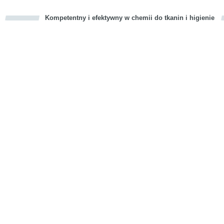
Kompetentny i efektywny w chemii do tkanin i higienie
cious
d