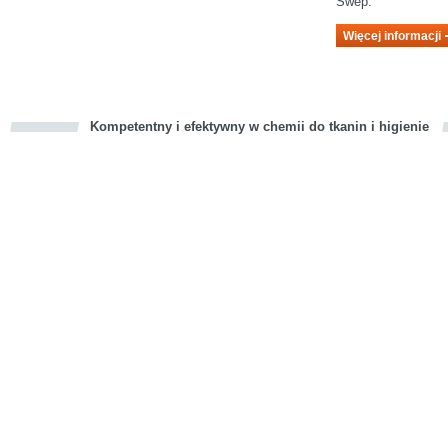
Swep.
Więcej informacji
Kompetentny i efektywny w chemii do tkanin i higienie
cious
d