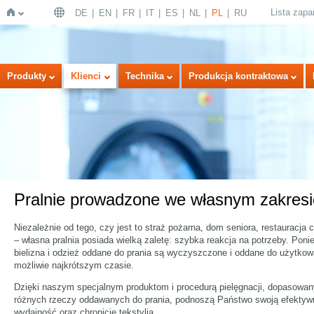
Lista zap
DE
EN
FR
IT
ES
NL
PL
RU
Strona
Produkty
Klienci
Technika
Produkcja kontraktowa
Pralnie prowadzone we własnym zakresi
główna
Niezależnie od tego, czy jest to straż pożarna, dom seniora, restauracja c
– własna pralnia posiada wielką zaletę: szybka reakcja na potrzeby. Pon
bielizna i odzież oddane do prania są wyczyszczone i oddane do użytkow
możliwie najkrótszym czasie.
Dzięki naszym specjalnym produktom i procedurą pielęgnacji, dopasowa
różnych rzeczy oddawanych do prania, podnoszą Państwo swoją efektyw
wydajność oraz chronicie tekstylia.