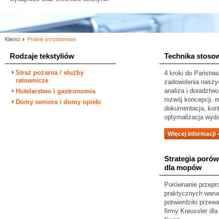
Klienci
Pralnie przydomowe
Rodzaje tekstyliów
Technika stoso
Straż pożarna / służby
4 kroki do Państwa
ratownicze
zadowolenia naszy
analiza i doradztwo
Hotelarstwo i gastronomia
rozwój koncepcji, re
Domy seniora i domy opieki
dokumentacja, kontr
optymalizacja wyda
Więcej informacji
Strategia poró
dla mopów
Porównanie przep
praktycznych waru
potwierdziło przew
firmy Kreussler dl