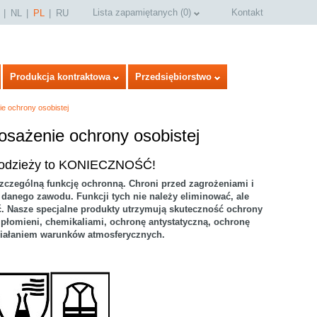
Lista zapamiętanych
(
0
)
Kontakt
NL
PL
RU
Produkcja kontraktowa
Przedsiębiorstwo
e ochrony osobistej
osażenie ochrony osobistej
j odzieży to KONIECZNOŚĆ!
zczególną funkcję ochronną. Chroni przed zagrożeniami i
anego zawodu. Funkcji tych nie należy eliminować, ale
ć. Nasze specjalne produkty utrzymują skuteczność ochrony
 płomieni, chemikaliami, ochronę antystatyczną, ochronę
działaniem warunków atmosferycznych.