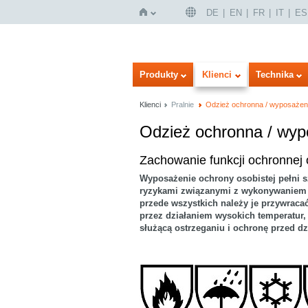
DE
EN
FR
IT
ES
Strona
Produkty
Klienci
Technika
Klienci
Pralnie
Odzież ochronna / wyposażeni
Odzież ochronna / wyp
Wersja obrazowa
Listy
Zachowanie funkcji ochronne
Wyposażenie ochrony osobistej pełni s
ryzykami związanymi z wykonywaniem d
przede wszystkich należy je przywraca
główna
przez działaniem wysokich temperatur,
służącą ostrzeganiu i ochronę przed 