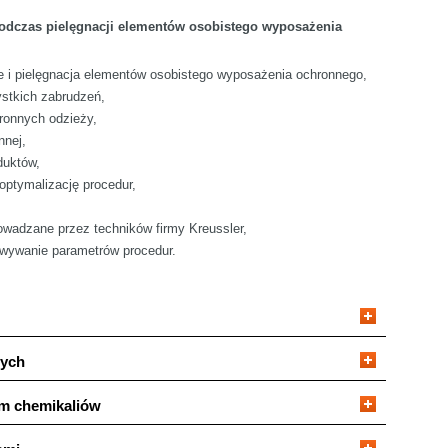
 podczas pielęgnacji elementów osobistego wyposażenia
 i pielęgnacja elementów osobistego wyposażenia ochronnego,
stkich zabrudzeń,
hronnych odzieży,
nnej,
duktów,
optymalizację procedur,
owadzane przez techników firmy Kreussler,
sowywanie parametrów procedur.
zych
em chemikaliów