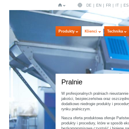
DE
EN
FR
IT
ES
Strona
Produkty
Klienci
Technika
Pralnie
główna
W profesjonalnych pralniach nieustanni
jakości, bezpieczeństwa oraz oszczędno
dodatkowo niedrogie produkty i procedur
rynku pralniczym.
Nasza oferta produktowa oferuje Państw
produkty i procedury, które w sposób ek
bezkompromisową czystość i higienę naj