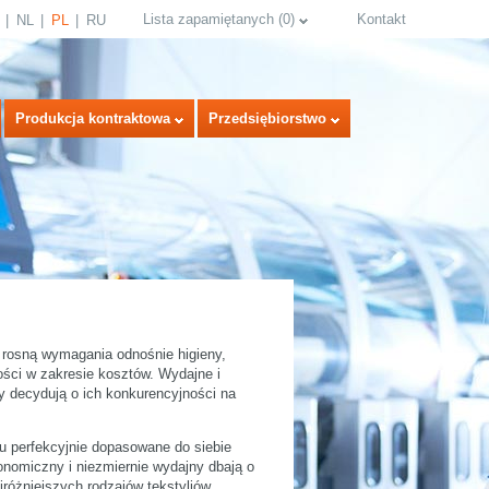
Lista zapamiętanych
(
0
)
Kontakt
NL
PL
RU
Produkcja kontraktowa
Przedsiębiorstwo
e rosną wymagania odnośnie higieny,
ści w zakresie kosztów. Wydajne i
select language
y decydują o ich konkurencyjności na
u perfekcyjnie dopasowane do siebie
onomiczny i niezmiernie wydajny dbają o
różniejszych rodzajów tekstyliów.