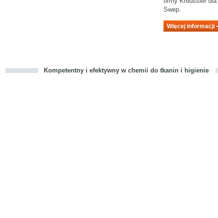
firmy Kreussler dl
Swep.
Więcej informacji
Kompetentny i efektywny w chemii do tkanin i higienie
cious
d