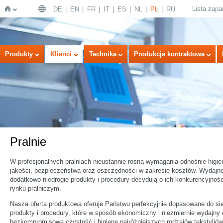
Lista zap
DE
EN
FR
IT
ES
NL
PL
RU
Strona
Produkty
Klienci
Technika
Produkcja kontraktowa
Pralnie
główna
W profesjonalnych pralniach nieustannie rosną wymagania odnośnie higie
jakości, bezpieczeństwa oraz oszczędności w zakresie kosztów. Wydajne
dodatkowo niedrogie produkty i procedury decydują o ich konkurencyjnośc
rynku pralniczym.
Nasza oferta produktowa oferuje Państwu perfekcyjnie dopasowane do si
produkty i procedury, które w sposób ekonomiczny i niezmiernie wydajny 
bezkompromisową czystość i higienę najróżniejszych rodzajów tekstyliów