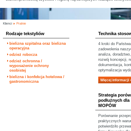
Klienci
Pralnie
Rodzaje tekstyliów
Technika stoso
bielizna szpitalna oraz bielizna
4 kroki do Państwa
operacyjna
zadowolenia naszy
analiza, doradztwo,
odzież robocza
rozwój koncepcji, re
odzież ochronna /
dokumentacja, kontr
wyposażenie ochrony
optymalizacja wyda
osobistej
bielizna i konfekcja hotelowa /
Więcej informacji
gastronomiczna
Strategia poró
podłużnych dla
MOPÓW
Porównanie przep
praktycznych waru
potwierdziło przew